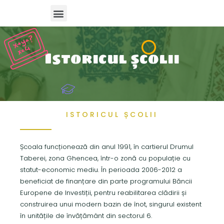
CLASA DE PREDARE IN REGIM INTENSIV A LIMBII ENGLEZE clasa a V-a an scolar 2026 2027
Istoricul școlii
ISTORICUL ȘCOLII
Școala funcționează din anul 1991, în cartierul Drumul
Taberei, zona Ghencea, într-o zonă cu populație cu
statut-economic mediu. În perioada 2006-2012 a
beneficiat de finanțare din parte programului Băncii
Europene de Investiții, pentru reabilitarea clădirii și
construirea unui modern bazin de înot, singurul existent
în unitățile de învățământ din sectorul 6.