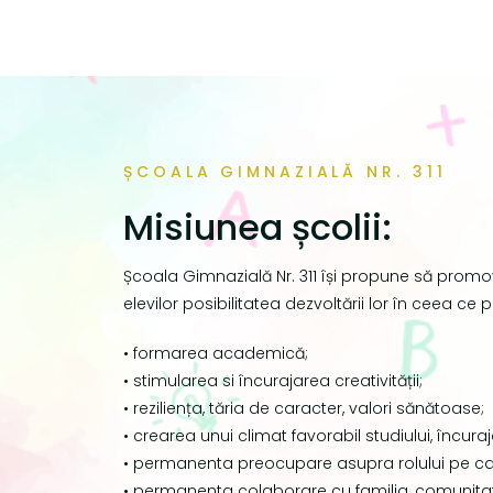
ȘCOALA GIMNAZIALĂ NR. 311
Misiunea școlii:
Școala Gimnazială Nr. 311 își propune să promo
elevilor posibilitatea dezvoltării lor în ceea ce p
• formarea academică;
• stimularea si încurajarea creativității;
• reziliența, tăria de caracter, valori sănătoase;
• crearea unui climat favorabil studiului, încuraj
• permanenta preocupare asupra rolului pe care î
• permanenta colaborare cu familia, comunitatea