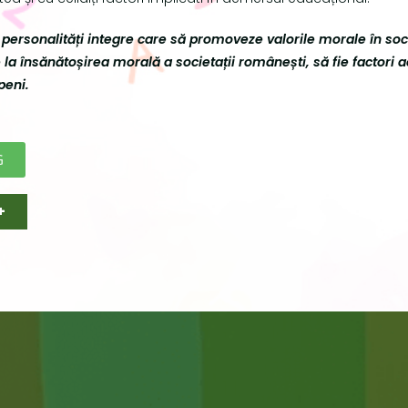
personalități integre care să promoveze valorile morale în socie
a însănătoșirea morală a societații românești, să fie factori a
peni.
G
+