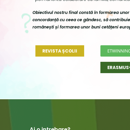
Obiectivul nostru final constă în formarea unor 
concordanță cu ceea ce gândesc, să contribuie l
românești și formarea unor buni cetățeni euro
REVISTA ȘCOLII
ETWINNIN
ERASMUS
Ai o intrebare?