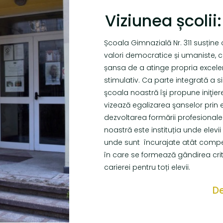
Viziunea școlii:
Școala Gimnazială Nr. 311 susține 
valori democratice și umaniste, ca
șansa de a atinge propria excelen
stimulativ. Ca parte integrată a
şcoala noastră îşi propune iniţiere
vizează egalizarea şanselor prin e
dezvoltarea formării profesional
noastră este instituția unde elevii
unde sunt încurajate atât compet
în care se formează gândirea crit
carierei pentru toți elevii.
De
T
R
Ă