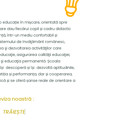
o educație în mișcare, orientată spre
re dau fiecărui copil și cadru didactic
ță, într-un mediu confortabil și
 sistemului de învăţământ românesc,
a şi dezvoltarea activităţilor care
ducaţie, asigurarea calităţii educaţiei,
e şi educaţia permanentă. Școala
 își descoperă și își dezvoltă aptitudinile,
iția și performanța, dar și cooperarea,
ică și se oferă șanse reale de orientare a
viza noastră :
I
E
Ș
T
E
P
R
E
Z
E
N
T
U