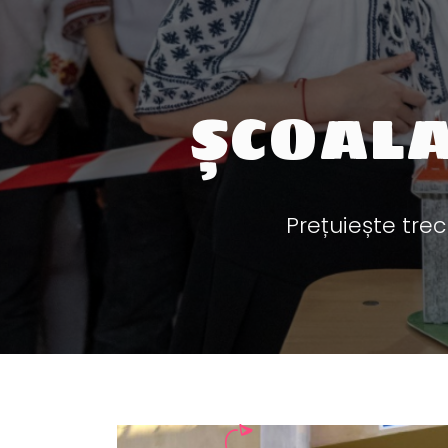
ȘCOALA
Prețuiește trec